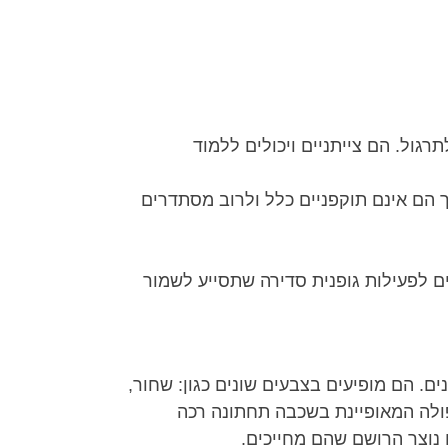
גול. הם צייתניים ויכולים ללמוד
 הם אינם תוקפניים כלל ולרוב מסתדרים
וחלת חיים של כ-12-15 שנים. הם פעילים וזקוקים לפעילות גופנית סדירה שתסייע לשמור
ים. הם מופיעים בצבעים שונים כגון: שחור,
 11–13 ק"ג בממוצע. לקורגים פרווה כפולה המאופיינת בשכבה תחתונה רכה
 נוצר הרושם שהם מחייכים.