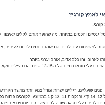
אי לאמץ קורגי?
קורגי:
ליגנטיים וחכמים במיוחד, מה שהופך אותם לקלים לאימון ולתר
טוב למשפחות עם ילדים. הם אומנם נוטים לנבוח לעיתים, אך
תו לאהוב. זהו כלב אדיב, אוהב וערני ביותר
בריאות – קורגי וולשי הם בדרך כלל בריאים ובעלי ת
פנים שועליים, רגליים ישרות וגודל צנוע יותר מאשר הקרדיגנ
אדום, וחום בהיר. הזכרים מגיעים למשקל של 12–14 ק"ג והנקבות
ו הם כלבים בעלי מראה שובה לב וכאשר הם פותחים את פיהם