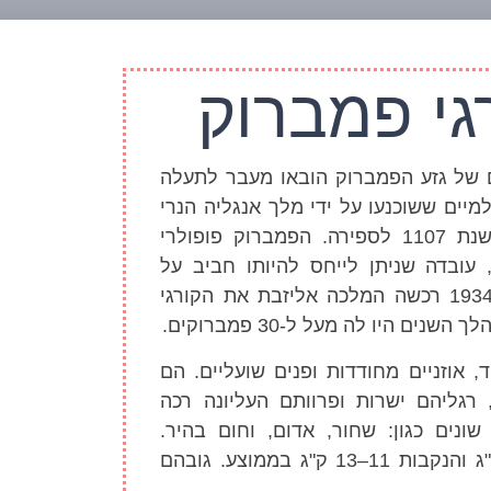
גי פמברוק
 של גזע הפמברוק הובאו מעבר לתעלה
למיים ששוכנעו על ידי מלך אנגליה הנרי
הראשון, להגר לוויילס בשנת 1107 לספירה. הפמברוק פופולרי
 עובדה שניתן לייחס להיותו חביב על
משפחת המלוכה: בשנת 1934 רכשה המלכה אליזבת את הקורגי
ים היו לה מעל ל-30 פמברוקים.
 אוזניים מחודדות ופנים שועליים. הם
 רגליהם ישרות ופרוותם העליונה רכה
ונים כגון: שחור, אדום, וחום בהיר.
הזכרים שוקלים 12–14 ק"ג והנקבות 11–13 ק"ג בממוצע. גובהם