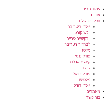
לג
תוכן
עמוד הבית
אודות
הכלבים שלנו
גולדן ריטריבר
וולש קורגי
יורקשייר טרייר
לברדור רטריבר
מלטז
פודל ננסי
קינג צ'ארלס
שיצו
פודל רויאל
מלטיפו
גולדן דודל
מאמרים
צור קשר