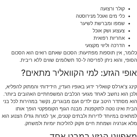
קולר ורצועה
כלי מים ואוכל מנירוסטה
שמפו ומברשת לשיער
צעצוע ושק אוכל
אחריות רפואית
הדרכה וליווי מקצועי
כלומר, אין תוספות מפתיעות: הסכום שאתם רואים הוא הסכום
הסופי, והוא ניתן לפריסה ל-10 תשלומים שווים ללא ריבית.
אופי הגזע: למי הקוואליר מתאים?
קינג צ'ארלס קוואליר ידוע באופיו העדין, הידידותי והמתוק להפליא,
ולכן הוא נחשב לאחד מגזעי הכלבים המשפחתיים האהובים ביותר.
הוא מסתדר היטב עם ילדים ועם מבוגרים, נקשר במהירות לכל בני
הבית ואינו נוטה לתוקפנות. מבנה הגוף הקומפקטי הופך אותו
למתאים במיוחד לדירות ולבתים קטנים, אך למרות גודלו הצנוע הוא
מלא אנרגיה ושמחת חיים וזקוק להליכות יומיות ולמשחק.
מאפייני הגזע במבט אחד