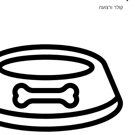
קולר ורצועה