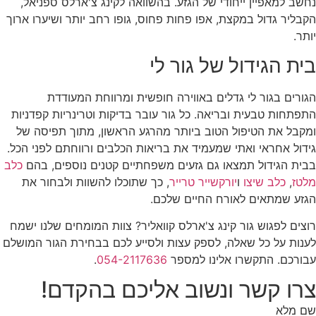
נחשב למאפיין ייחודי של הגזע. בהשוואה לקינג צ'ארלס ספניאל,
הקבליר גדול במקצת, אפו פחות פחוס, גופו רחב יותר ושיערו ארוך
יותר.
בית הגידול של גור לי
הגורים בגור לי גדלים באווירה חופשית ומרווחת המעודדת
התפתחות טבעית ובריאה. כל גור עובר בדיקות וטרינריות קפדניות
ומקבל את הטיפול הטוב ביותר מהרגע הראשון, מתוך תפיסה של
גידול אחראי ואתי שמעמיד את בריאות הכלבים ורווחתם לפני הכל.
בבית הגידול תמצאו גם גזעים משפחתיים קטנים נוספים, בהם
כלב
מלטז
,
כלב שיצו
ו
יורקשייר טרייר
, כך שתוכלו להשוות ולבחור את
הגזע שמתאים לאורח החיים שלכם.
רוצים לפגוש גור קינג צ'ארלס קוואליר? צוות המומחים שלנו ישמח
לענות על כל שאלה, לספק עצות ולסייע לכם בבחירת הגור המושלם
עבורכם. התקשרו אלינו למספר
054-2117636
.
צרו קשר ונשוב אליכם בהקדם!
שם מלא