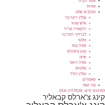
עמוד הבית
אודות
הכלבים שלנו
גולדן ריטריבר
וולש קורגי
יורקשייר טרייר
לברדור רטריבר
מלטז
פודל ננסי
קינג צ'ארלס
שיצו
פודל רויאל
מלטיפו
גולדן דודל
מאמרים
צור קשר
לפרטים חייגו: 054-2117636
קינג צ'ארלס קבאליר