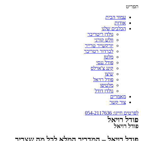
תפריט
עמוד הבית
אודות
הכלבים שלנו
גולדן ריטריבר
וולש קורגי
יורקשייר טרייר
לברדור רטריבר
מלטז
פודל ננסי
קינג צ'ארלס
שיצו
פודל רויאל
מלטיפו
גולדן דודל
מאמרים
צור קשר
לפרטים חייגו: 054-2117636
פודל רויאל
פודל רויאל
פודל רויאל – המדריך המלא לכל מה שצריך