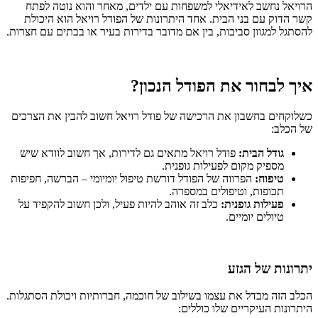
הרויאל נחשב לאידיאלי למשפחות עם ילדים, מאחר והוא נוטה לפתח
קשר הדוק עם בני הבית. אחד היתרונות של הפודל רויאל הוא היכולת
להסתגל למגוון סביבות, בין אם מדובר בדירות בעיר או בבתים עם חצרות.
איך לבחור את הפודל הנכון?
כשלוקחים בחשבון את הרכישה של פודל רויאל חשוב להבין את הצרכים
של הכלב:
גודל הבית:
פודל רויאל מתאים גם לדירות, אך חשוב לוודא שיש
מספיק מקום לפעילות גופנית.
טיפוח:
הפרווה של הפודל דורשת טיפול יומיומי – הברשה, חפיפות
תכופות, וטיפולים במספרה.
פעילות גופנית:
כלב זה אוהב להיות פעיל, ולכן חשוב להקפיד על
טיולים יומיים.
יתרונות של הגזע
הכלב הזה מבדל את עצמו בשילוב של חוכמה, חברותיות ויכולת הסתגלות.
היתרונות העיקריים שלו כוללים: