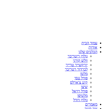
דלג
לתוכן
עמוד הבית
אודות
הכלבים שלנו
גולדן ריטריבר
וולש קורגי
יורקשייר טרייר
לברדור רטריבר
מלטז
פודל ננסי
קינג צ'ארלס
שיצו
פודל רויאל
מלטיפו
גולדן דודל
מאמרים
צור קשר