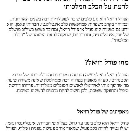
לדעת על הכלב המלכותי
הפודל רויאל הוא גזע כלבים שזכה לפופולריות רבה בשנים האחרונות,
ובמיוחד בקרב משפחות שמחפשות כלב אינטליגנטי, חברותי ונאמן. הוא
ידוע גם בשמות קינג פודל או פודל רויאל, ומדובר פשוט בשילוב מושלם
של יופי, אינטליגנציה, וחברותיות, שמקנה לו את המעמד של "הכלב
המלכותי".
מהו פודל רויאל?
הפודל רויאל הוא למעשה הגרסה המלכותית והגדולה יותר של הפודל
הסטנדרטי. גזע זה מאופיין בפרווה רכה ומסולסלת שאינה משירה שיער,
מה שהופך אותו לאידיאלי לאנשים הסובלים מאלרגיות. פרוותו דורשת
טיפול ותחזוקה שוטפת, ולכן חשוב להיות מוכנים להשקיע בטיפוח.
מאפיינים של פודל רויאל
פודל רויאל הוא כלב בינוני עד גדול, בעל אופי חברותי, אינטליגנטי ונאמן.
יש לו נטייה להיות כלב פעיל, שמאוד אוהב פעילות גופנית ואילוף. הפודל