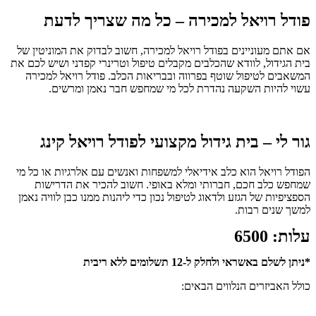
פודל רויאל למכירה – כל מה שצריך לדעת
אם אתם מעוניינים בפודל רויאל למכירה, חשוב לבדוק את המוניטין של
בית הגידול, לוודא שהכלבים מקבלים טיפול וטרינרי קפדני ושיש לכם את
המשאבים לטיפול שוטף בפרווה ובבריאות הכלב. פודל רויאל למכירה
עשוי להיות השקעה נהדרת לכל מי שמחפש חבר נאמן ומרשים.
גור לי – בית גידול מקצועי לפודל רויאל קינג
הפודל רויאל הוא כלב אידיאלי למשפחות ואנשים עם אלרגיות או כל מי
שמחפש כלב חכם, חברותי ומלא באופי. חשוב להכיר את הדרישות
הספציפיות של הגזע ולדאוג לטיפול נכון כדי ליהנות ממנו כבן לוויה נאמן
למשך שנים רבות.
עלות: 6500
*ניתן לשלם באשראי ולחלק ל-12 תשלומים ללא ריבית
כולל האביזרים הנלווים הבאים: