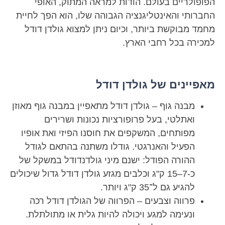
הפופולריים בעולם. הודות למראה המתוק, האופי
החברותי והאינטליגנציה הגבוהה שלו, הוא הפך לחיית
מחמד מבוקשת ביותר, וכיום ניתן למצוא גולדן דודל
למכירה בכל רחבי הארץ.
מאפיינים של גולדן דודל
מבנה גוף – גולדן דודל מתאפיין במבנה גוף מאוזן
ואתלטי, בעל פרופורציות נכונות ושרירים
מפותחים, המשקפים את חוסנו הפיזי ואת אופיו
הפעיל והאנרגטי. גודלו משתנה בהתאם לגודל
ההורה הפודל: ישנם מיני גולדנדודל במשקל של
כ-7–15 ק"ג וכלבים מגזע גולדן דודל גדול שיכולים
להגיע גם ל־35 ק"ג ויותר.
פרווה וצבעים – הפרווה של הגולדן דודל רכה
ונעימה למגע ויכולה להיות גלית או מתולתלת.