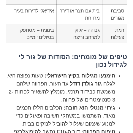
סביבת
בית עם חצר או דירה
אידיאלי לדירות בעיר
מגורים
מרווחת
רמת
גבוהה – זקוק
בינונית – מסתפק
פעילות
למרחב וריצה
בטיולים יומיים
טיפים של מומחים: הסודות של גור לי
לגידול נכון
הימנעו מגילוח בקיץ הישראלי:
טעות נפוצה היא
לגלח
גור גולדן דודל
עד העור. הפרווה שלהם
משמשת כבידוד תרמי. מומלץ להשאיר לפחות 2-
3 סנטימטרים של פרווה.
גירוי מנטלי הוא חובה:
הכלבים הללו חכמים
מאוד. השתמשו במשחקי חשיבה ופאזלים כדי
למנוע שעמום שעלול להוביל לנזקים בבית.
טיפוח הפרווה:
דור ה-F1b נחשב להיפואלרגני