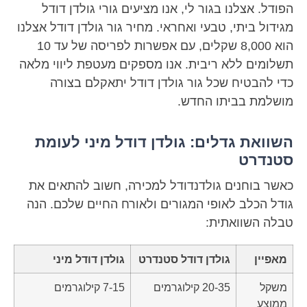
הפודל. אצלנו בגור לי, אנו מציעים גורי גולדן דודל
מגידול ביתי, טבעי ואחראי. מחיר גור גולדן דודל אצלנו
הוא 8,000 שקלים, עם אפשרות לפריסה של עד 10
תשלומים ללא ריבית. אנו מספקים מעטפת ליווי מלאה
כדי להבטיח שכל גור גולדן דודל יתאקלם בצורה
מושלמת בביתו החדש.
השוואת גדלים: גולדן דודל מיני לעומת
סטנדרט
כאשר בוחנים גולדנדודל למכירה, חשוב להתאים את
גודל הכלב לאופי המגורים ולאורח החיים שלכם. הנה
טבלה השוואתית:
מאפיין
גולדן דודל סטנדרט
גולדן דודל מיני
משקל
20-35 קילוגרמים
7-15 קילוגרמים
ממוצע